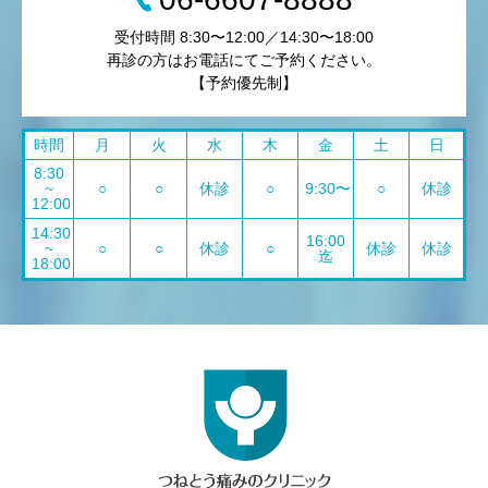
受付時間 8:30〜12:00／14:30〜18:00
再診の方はお電話にてご予約ください。
【予約優先制】
時間
月
火
水
木
金
土
日
8:30
~
○
○
休診
○
9:30〜
○
休診
12:00
14:30
16:00
~
○
○
休診
○
休診
休診
迄
18:00