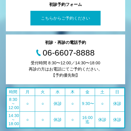
初診予約フォーム
こちらからご予約ください
初診・再診の電話予約
06-6607-8888
受付時間 8:30〜12:00／14:30〜18:00
再診の方はお電話にてご予約ください。
【予約優先制】
時間
月
火
水
木
金
土
日
8:30
~
○
○
休診
○
9:30〜
○
休診
12:00
14:30
16:00
~
○
○
休診
○
休診
休診
迄
18:00