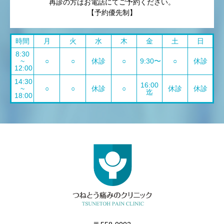
再診の方はお電話にてご予約ください。
【予約優先制】
時間
月
火
水
木
金
土
日
8:30
~
○
○
休診
○
9:30〜
○
休診
12:00
14:30
16:00
~
○
○
休診
○
休診
休診
迄
18:00