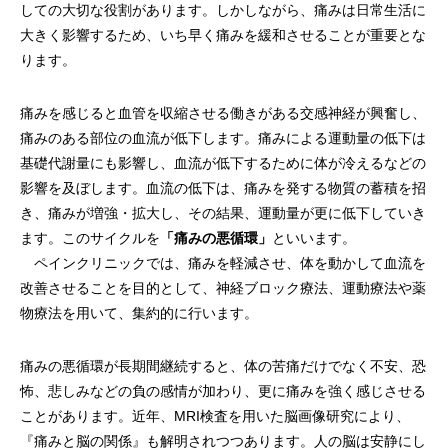
しての大切な役割があります。しかしながら、痛みは日常生活に
大きく影響するため、いち早く痛みを緩和させることが重要とな
ります。
痛みを感じると血管を収縮させる働きがある交感神経が興奮し、
痛みのある部位の血流が低下します。痛みによる運動量の低下は
基礎代謝量にも影響し、血流が低下するために体が冷えるなどの
影響を及ぼします。血流の低下は、痛みを発する物質の蓄積を招
き、痛みが増強・拡大し、その結果、運動量が更に低下していき
ます。このサイクルを
「痛みの悪循環」
といいます。
ペインクリニックでは、痛みを軽減させ、体を動かして血流を
改善させることを目的として、神経ブロック療法、運動療法や薬
物療法を用いて、集約的に行います。
痛みの悪循環が長期間継続すると、体の苦痛だけでなく不安、恐
怖、悲しみなどの負の感情が加わり、更に痛みを強く感じさせる
ことがあります。近年、MRI検査を用いた脳画像研究により、
『痛みと脳の関係』も解明されつつあります。人の脳は安静にし